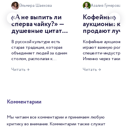
Эльмира Шаехова
Азалия Гумерова
«А не выпить ли
Кофейные
сперва чайку?» —
аукционы: как
душевные цитаты
продают луч
о чае от
лоты мира
В русской культуре есть
Кофейные аукционы с
знаменитых
старая традиция, которая
играют важную роль в
русских
объединяет людей за одним
спешелти-индустрии.
писателей
столом, располагая к
Именно через такие т
душевной беседе. И
лучшие лоты попадаю
Читать →
Читать →
называется она — чаепитие.
рынок, формируются 
Для русского человека это
открываются новые и
целый ритуал, символ
среди производителей
гостеприимства, повод для
фермеров это возмож
философских размышлений.
продать кофе по цене
Неудивительно, что
среднего и заявить о с
Комментарии
напиток нашёл отражение и
мире. Для Механикаов
в литературе.
шанс найти зерна с
уникальным вкусом. А
Мы читаем все комментарии и принимаем любую
покупателей — спосо
критику во внимание. Комментарии также служат
попробовать редкий с