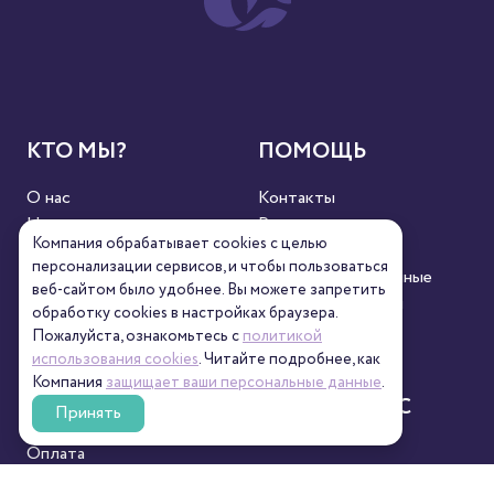
КТО МЫ?
ПОМОЩЬ
О нас
Контакты
Новости
Реквизиты
Компания обрабатывает cookies с целью
Сертификаты
Полезное
персонализации сервисов, и чтобы пользоваться
Пресса
Персональные данные
веб-сайтом было удобнее. Вы можете запретить
Кофейни
Пользовательский
обработку сookies в настройках браузера.
контент
Пожалуйста, ознакомьтесь с
политикой
использования cookies
. Читайте подробнее, как
Компания
защищает ваши персональные данные
.
СЕРВИС
СВЯЖИТЕСЬ С
Принять
НАМИ
Оплата
8 (800) 333-63-95
Доставка