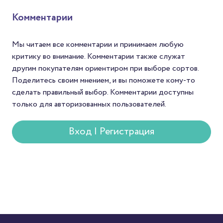
философских размышлений.
продать кофе по цене
Неудивительно, что
среднего и заявить о с
Комментарии
напиток нашёл отражение и
мире. Для Механикаов
в литературе.
шанс найти зерна с
уникальным вкусом. А
Мы читаем все комментарии и принимаем любую
покупателей — спосо
критику во внимание. Комментарии также служат
попробовать редкий с
другим покупателям ориентиром при выборе сортов.
который редко встре
Поделитесь своим мнением, и вы поможете кому-то
в массовой продаже.
сделать правильный выбор. Комментарии доступны
только для авторизованных пользователей.
Вход | Регистрация