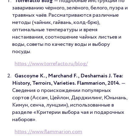
Torrefacto Blog
— подробные инструкции по
завариванию чёрного, зелёного, белого, пуэра и
травяных чаёв. Рассматриваются различные
методы (чайник, гайвань, колд-брю),
оптимальные температуры и время
настаивания, соотношение чайных листьев и
воды, советы по качеству воды и выбору
посуды.
https://www.torrefacto.ru/blog/
Gascoyne K., Marchand F., Desharnais J. Tea:
History, Terroirs, Varieties. Flammarion, 2014.
—
Сведения о происхождении популярных
сортов (Ассам, Цейлон, Дарджилинг, Юньнань,
Кимун, сенча, лунцзин), использованные в
разделе «Критерии выбора чая и подарочных
наборов».
https://www.flammarion.com