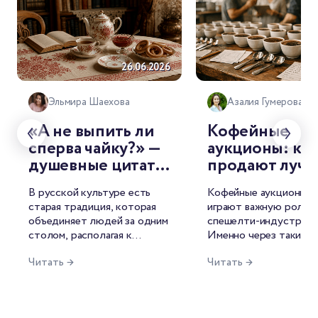
26.06.2026
26.
Эльмира Шаехова
Азалия Гумерова
«А не выпить ли
Кофейные
сперва чайку?» —
аукционы: как
душевные цитаты
продают луч
о чае от
лоты мира
В русской культуре есть
Кофейные аукционы с
знаменитых
старая традиция, которая
играют важную роль в
русских
объединяет людей за одним
спешелти-индустрии.
писателей
столом, располагая к
Именно через такие т
душевной беседе. И
лучшие лоты попадаю
Читать →
Читать →
называется она — чаепитие.
рынок, формируются 
Для русского человека это
открываются новые и
целый ритуал, символ
среди производителей
гостеприимства, повод для
фермеров это возмож