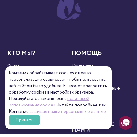
КТО МЫ?
ПОМОЩЬ
О нас
Контакты
Новости
Реквизиты
Компания обрабатывает cookies с целью
персонализации сервисов, и чтобы пользоваться
Сертификаты
Полезное
веб-сайтом было удобнее. Вы можете запретить
Пресса
Персональные данные
обработку сookies в настройках браузера.
Кофейни
Пользовательский
Пожалуйста, ознакомьтесь с
политикой
контент
использования cookies
. Читайте подробнее, как
Компания
защищает ваши персональные данные
.
Принять
СЕРВИС
СВЯЖИТЕСЬ С
НАМИ