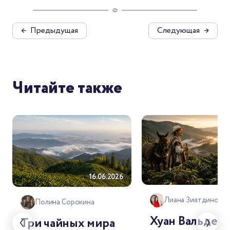
←
Предыдущая
Следующая
→
Читайте также
18.
16.06.2026
Лиана Зиятдинова
Полина Сорокина
Хуан Вальдес:
Три чайных мира