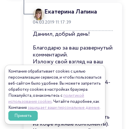
Екатерина Лапина
04.03.2019 11:17:39
Даниил, добрый день!
Благодарю за ваш развернутый
комментарий.
Изложу свой взгляд на ваш
вопрос о поэтапном
Компания обрабатывает cookies с целью
импульсном вливании: при
персонализации сервисов, и чтобы пользоваться
дроблении объема воды на 4-
веб-сайтом было удобнее. Вы можете запретить
5 вливаний выходит, что мы
обработку сookies в настройках браузера.
каждый раз вливаем новую
Пожалуйста, ознакомьтесь с
политикой
использования cookies
. Читайте подробнее, как
порцию воды, тем самым
Компания
защищает ваши персональные данные
.
повышаем экстрактивность
Принять
(способность воды извлекать
из кофе нужные компоненты).