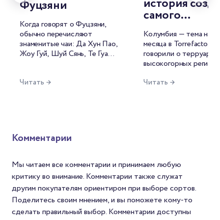
история созд
Фуцзяни
самого
Когда говорят о Фуцзяни,
узнаваемого
обычно перечисляют
Колумбия — тема наше
бренда
знаменитые чаи: Да Хун Пао,
месяца в Torrefacto. 
колумбийског
Жоу Гуй, Шуй Сянь, Те Гуань
говорили о терруаре,
кофе и его
Инь, Бай Хао Инь Чжэнь,
высокогорных региона
прототипа —
Бай Му Дань. Каждое из
сложной фруктовой
Читать →
Читать →
этих названий знакомо
реального
кислотности местной
любителям китайского чая, а
арабики. Но есть в ис
фермера Карл
многие сорта давно стали
колумбийского кофе
Санчеса
эталонами своих категорий.
любопытная фигура, б
Но чем больше
которой разговор о с
путешествуешь по самой
будет неполным. Точн
Комментарии
провинции, тем меньше
фигура в белой шляпе,
хочется воспринимать ее
пончо, с усами и верн
как единый чайный регион.
мулом рядом.
Мы читаем все комментарии и принимаем любую
критику во внимание. Комментарии также служат
другим покупателям ориентиром при выборе сортов.
Поделитесь своим мнением, и вы поможете кому-то
сделать правильный выбор. Комментарии доступны