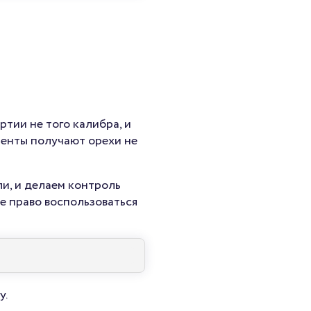
ртии не того калибра, и
иенты получают орехи не
и, и делаем контроль
те право воспользоваться
у.