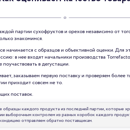
ждой партии сухофруктов и орехов независимо от того
олько знакомимся.
е начинается с образцов и объективной оценки. Для э
сию: в нее входят начальники производства Torrefact
 поучаствовать в дегустации.
ивает, заказываем первую поставку и проверяем более т
тии приходит совсем не то.
ющих поставок.
ые образцы каждого продукта из последней партии, которые хр
и выборочным контролем из разных коробок каждого продукт
екондицию отправляем обратно поставщикам.