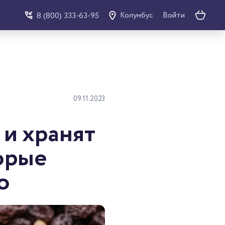
Войти
8 (800) 333-63-95
Колумбус
09.11.2023
 и хранят
орые
o