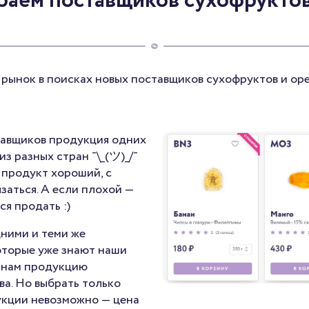
раем поставщиков сухофруктов
ынок в поисках новых поставщиков сухофруктов и орех
ставщиков продукция одних
з разных стран ¯\_(ツ)_/¯
 продукт хороший, с
заться. А если плохой —
ся продать :)
ними и теми же
оторые уже знают наши
 нам продукцию
ва. Но выбрать только
укции невозможно — цена