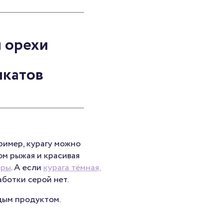
и орехи
икатов
ример, курагу можно
ом рыжая и красивая
еры
. А если
курага тёмная,
аботки серой нет.
дым продуктом.