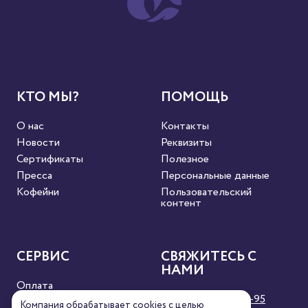
КТО МЫ?
ПОМОЩЬ
О нас
Контакты
Новости
Реквизиты
Сертификаты
Полезное
Пресса
Персональные данные
Кофейни
Пользовательский
контент
СЕРВИС
СВЯЖИТЕСЬ С
НАМИ
Оплата
8 (800) 333-63-95
Доставка
Компания обрабатывает cookies с целью