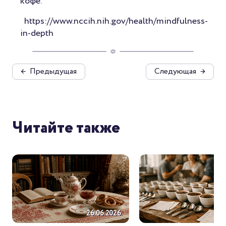
кофе.
https://www.nccih.nih.gov/health/mindfulness-
in-depth
←
Предыдущая
Следующая
→
Читайте также
26.06.2026
26.