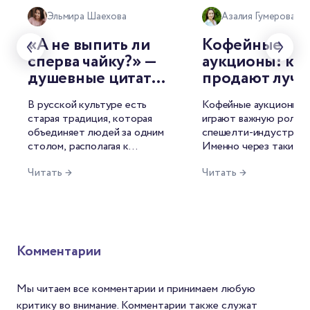
Эльмира Шаехова
Азалия Гумерова
«А не выпить ли
Кофейные
сперва чайку?» —
аукционы: как
душевные цитаты
продают луч
о чае от
лоты мира
В русской культуре есть
Кофейные аукционы с
знаменитых
старая традиция, которая
играют важную роль в
русских
объединяет людей за одним
спешелти-индустрии.
писателей
столом, располагая к
Именно через такие т
душевной беседе. И
лучшие лоты попадаю
Читать →
Читать →
называется она — чаепитие.
рынок, формируются 
Для русского человека это
открываются новые и
целый ритуал, символ
среди производителей
гостеприимства, повод для
фермеров это возмож
философских размышлений.
продать кофе по цене
Неудивительно, что
среднего и заявить о с
Комментарии
напиток нашёл отражение и
мире. Для Механикаов
в литературе.
шанс найти зерна с
уникальным вкусом. А
Мы читаем все комментарии и принимаем любую
покупателей — спосо
критику во внимание. Комментарии также служат