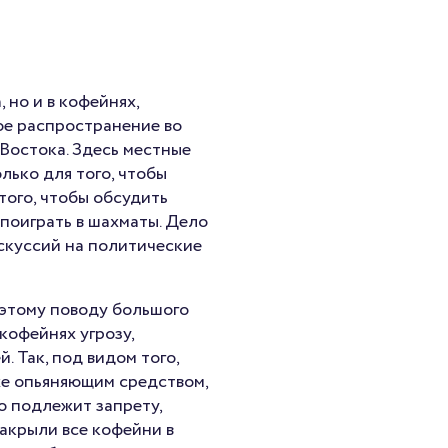
 но и в кофейнях,
е распространение во
Востока. Здесь местные
лько для того, чтобы
того, чтобы обсудить
 поиграть в шахматы. Дело
скуссий на политические
 этому поводу большого
кофейнях угрозу,
. Так, под видом того,
же опьяняющим средством,
но подлежит запрету,
закрыли все кофейни в