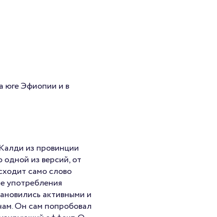
а юге Эфиопии и в
 Калди из провинции
 одной из версий, от
сходит само слово
ле употребления
тановились активными и
чам. Он сам попробовал