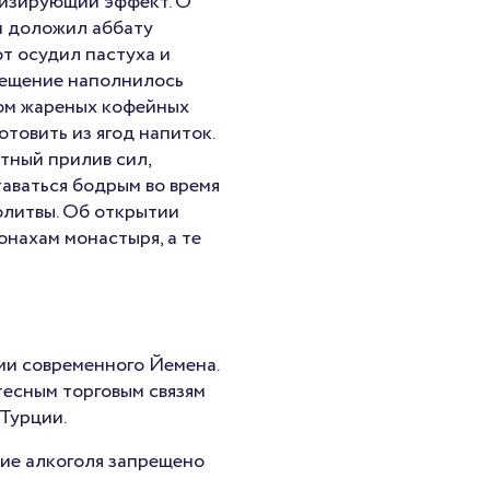
низирующий эффект. О
и доложил аббату
от осудил пастуха и
омещение наполнилось
ом жареных кофейных
отовить из ягод напиток.
етный прилив сил,
аваться бодрым во время
олитвы. Об открытии
онахам монастыря, а те
ии современного Йемена.
тесным торговым связям
 Турции.
ние алкоголя запрещено