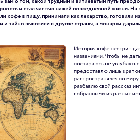
ть вам о том, какой трудный и витиеватый путь преод
рность и стал частью нашей повседневной жизни. На
и кофе в пищу, принимали как лекарство, готовили из
 и тайно вывозили в другие страны, а монархи дарили
История кофе пестрит да
названиями. Чтобы не дать
постараюсь не углублятьс
предоставлю лишь краткий
распространялся по миру в
разбавлю свой рассказ и
собранными из разных ис