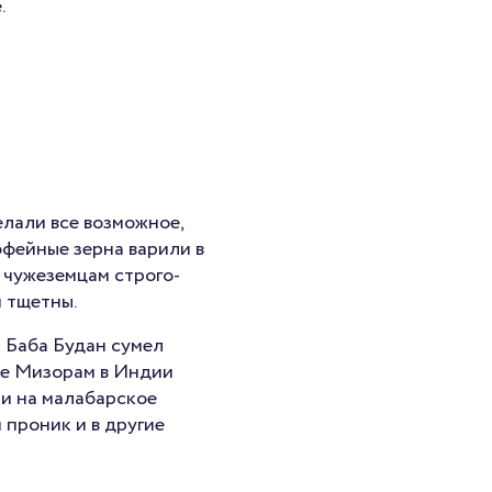
.
елали все возможное,
офейные зерна варили в
 чужеземцам строго-
 тщетны.
и Баба Будан сумел
те Мизорам в Индии
 и на малабарское
 проник и в другие