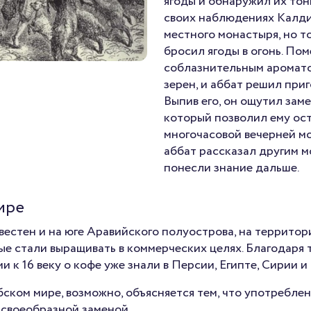
ягоды и обнаружил их то
своих наблюдениях Калд
местного монастыря, но т
бросил ягоды в огонь. П
соблазнительным аромат
зерен, и аббат решил приг
Выпив его, он ощутил зам
который позволил ему ост
многочасовой вечерней м
аббат рассказал другим м
понесли знание дальше.
ире
вестен и на юге Аравийского полуострова, на территор
е стали выращивать в коммерческих целях. Благодаря 
 к 16 веку о кофе уже знали в Персии, Египте, Сирии и
ском мире, возможно, объясняется тем, что употребле
 своеобразной заменой.