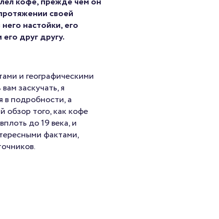
олел кофе, прежде чем он
 протяжении своей
 него настойки, его
 его друг другу.
тами и географическими
 вам заскучать, я
я в подробности, а
 обзор того, как кофе
плоть до 19 века, и
нтересными фактами,
точников.