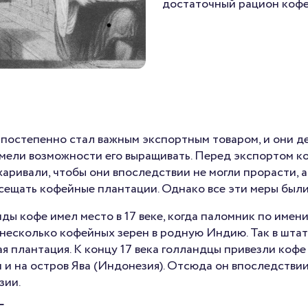
достаточный рацион кофе
 постепенно стал важным экспортным товаром, и они д
имели возможности его выращивать. Перед экспортом к
аривали, чтобы они впоследствии не могли прорасти, а
сещать кофейные плантации. Однако все эти меры были
ы кофе имел место в 17 веке, когда паломник по имен
 несколько кофейных зерен в родную Индию. Так в шта
я плантация. К концу 17 века голландцы привезли кофе
 и на остров Ява (Индонезия). Отсюда он впоследствии
зии.