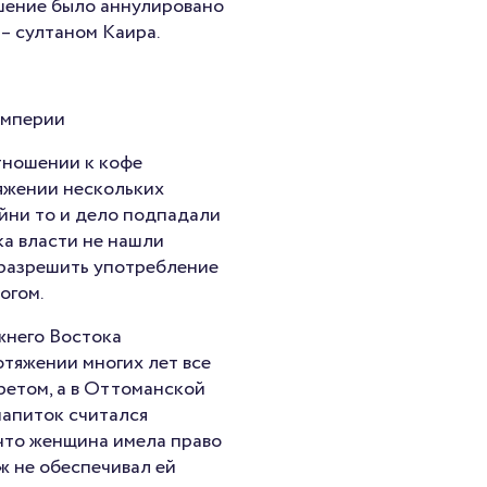
ешение было аннулировано
– султаном Каира.
империи
тношении к кофе
яжении нескольких
йни то и дело подпадали
ка власти не нашли
разрешить употребление
огом.
жнего Востока
тяжении многих лет все
ретом, а в Оттоманской
напиток считался
что женщина имела право
уж не обеспечивал ей