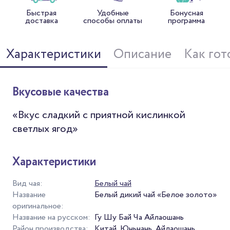
Быстрая
Удобные
Бонусная
доставка
способы оплаты
программа
Характеристики
Описание
Как гот
Вкусовые качества
«Вкус сладкий с приятной кислинкой
светлых ягод»
Характеристики
Вид чая:
Белый чай
Название
Белый дикий чай «Белое золото»
оригинальное:
Название на русском:
Гу Шу Бай Ча Айлаошань
Район производства:
Китай, Юньнань, Айлаошань