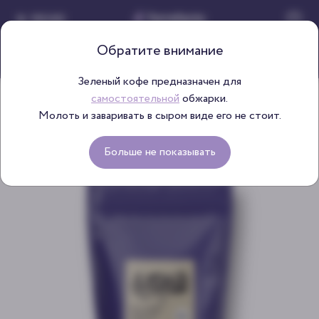
МЕНЮ
Обратите внимание
Зеленый кофе предназначен для
самостоятельной
обжарки.
Главная
Каталог зеленого кофе
>
>
Молоть и заваривать в сыром виде его не стоит.
Колумбия Нариньо Уимен Кофе Гроуэрс
Больше не показывать
НУЖНА ОБЖАРКА