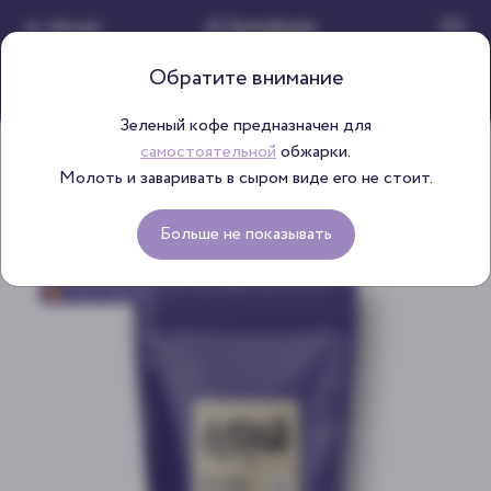
МЕНЮ
Обратите внимание
Зеленый кофе предназначен для
самостоятельной
обжарки.
Главная
Каталог зеленого кофе
>
>
Молоть и заваривать в сыром виде его не стоит.
Колумбия Уила таби
Больше не показывать
ЦЕНА — КАЧЕСТВО
МИКРОЛОТ
НУЖНА ОБЖАРКА