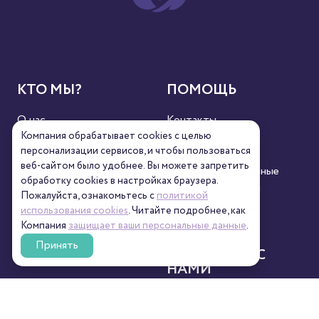
КТО МЫ?
ПОМОЩЬ
О нас
Контакты
Новости
Реквизиты
Компания обрабатывает cookies с целью
персонализации сервисов, и чтобы пользоваться
Сертификаты
Полезное
веб-сайтом было удобнее. Вы можете запретить
Пресса
Персональные данные
обработку сookies в настройках браузера.
Кофейни
Пользовательский
Пожалуйста, ознакомьтесь с
политикой
контент
использования cookies
. Читайте подробнее, как
Компания
защищает ваши персональные данные
.
Принять
СЕРВИС
СВЯЖИТЕСЬ С
НАМИ
Оплата
8 (800) 333-63-95
Доставка
orders@torrefacto.ru