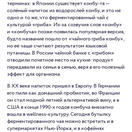
терминах: в Японии существует конбу-тя —
солёный напиток из водорослей конбу, и это не
одно и то же, что ферментированный чай с
культурой «гриба». Из-за созвучия слов «конбу»
и «комбуча» позже появилась популярная версия,
будто название пошло от «чайного гриба конбу»,
но её чаще считают результатом языковой
путаницы. В России чайной банке с «грибом»
отводили почетное место на кухне: продукт
передавали из семьи в семью, веря в его полезный
эффект для организма.
В XX веке напиток пришел в Европу. В Германии
его пили как домашний пробиотик, во Франции
он стал модной летней альтернативой вину, а в
США в конце 1990-х годов комбуча внезапно
вошла в wellness-культуру. Сегодня бутылку
ферментированного чая можно встретить и в
супермаркетах Нью-Йорка, и в кофейнях