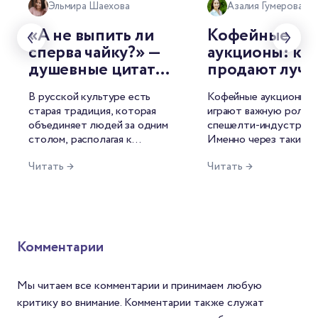
Эльмира Шаехова
Азалия Гумерова
«А не выпить ли
Кофейные
сперва чайку?» —
аукционы: как
душевные цитаты
продают луч
о чае от
лоты мира
В русской культуре есть
Кофейные аукционы с
знаменитых
старая традиция, которая
играют важную роль в
русских
объединяет людей за одним
спешелти-индустрии.
писателей
столом, располагая к
Именно через такие т
душевной беседе. И
лучшие лоты попадаю
Читать →
Читать →
называется она — чаепитие.
рынок, формируются 
Для русского человека это
открываются новые и
целый ритуал, символ
среди производителей
гостеприимства, повод для
фермеров это возмож
философских размышлений.
продать кофе по цене
Неудивительно, что
среднего и заявить о с
Комментарии
напиток нашёл отражение и
мире. Для Механикаов
в литературе.
шанс найти зерна с
уникальным вкусом. А
Мы читаем все комментарии и принимаем любую
покупателей — спосо
критику во внимание. Комментарии также служат
попробовать редкий с