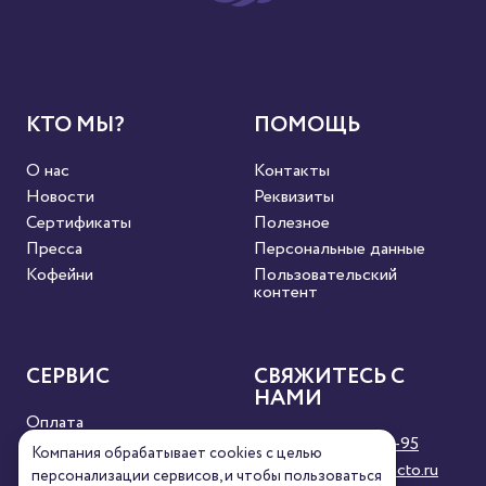
КТО МЫ?
ПОМОЩЬ
О нас
Контакты
Новости
Реквизиты
Сертификаты
Полезное
Пресса
Персональные данные
Кофейни
Пользовательский
контент
СЕРВИС
СВЯЖИТЕСЬ С
НАМИ
Оплата
8 (800) 333-63-95
Доставка
Компания обрабатывает cookies с целью
orders@torrefacto.ru
Условия продажи
персонализации сервисов, и чтобы пользоваться