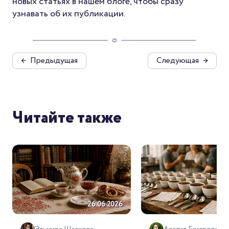
новых статьях в нашем блоге, чтобы сразу
узнавать об их публикации.
←
Предыдущая
Следующая
→
Читайте также
26.06.2026
26.