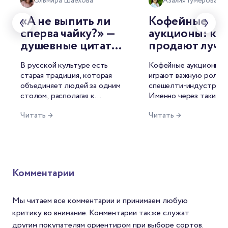
Эльмира Шаехова
Азалия Гумерова
«А не выпить ли
Кофейные
сперва чайку?» —
аукционы: как
душевные цитаты
продают луч
о чае от
лоты мира
В русской культуре есть
Кофейные аукционы с
знаменитых
старая традиция, которая
играют важную роль в
русских
объединяет людей за одним
спешелти-индустрии.
писателей
столом, располагая к
Именно через такие т
душевной беседе. И
лучшие лоты попадаю
Читать →
Читать →
называется она — чаепитие.
рынок, формируются 
Для русского человека это
открываются новые и
целый ритуал, символ
среди производителей
гостеприимства, повод для
фермеров это возмож
философских размышлений.
продать кофе по цене
Неудивительно, что
среднего и заявить о с
Комментарии
напиток нашёл отражение и
мире. Для Механикаов
в литературе.
шанс найти зерна с
уникальным вкусом. А
Мы читаем все комментарии и принимаем любую
покупателей — спосо
критику во внимание. Комментарии также служат
попробовать редкий с
другим покупателям ориентиром при выборе сортов.