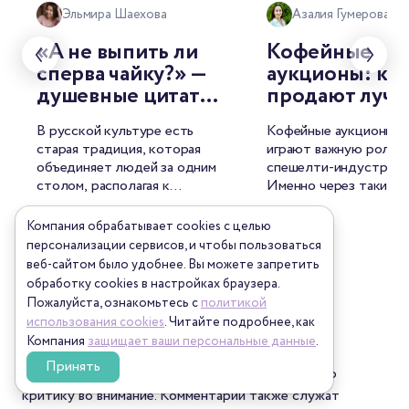
Эльмира Шаехова
Азалия Гумерова
«А не выпить ли
Кофейные
сперва чайку?» —
аукционы: как
душевные цитаты
продают луч
о чае от
лоты мира
В русской культуре есть
Кофейные аукционы с
знаменитых
старая традиция, которая
играют важную роль в
русских
объединяет людей за одним
спешелти-индустрии.
писателей
столом, располагая к
Именно через такие т
душевной беседе. И
лучшие лоты попадаю
Читать →
Читать →
называется она — чаепитие.
рынок, формируются 
Компания обрабатывает cookies с целью
Для русского человека это
открываются новые и
персонализации сервисов, и чтобы пользоваться
целый ритуал, символ
среди производителей
веб-сайтом было удобнее. Вы можете запретить
гостеприимства, повод для
фермеров это возмож
обработку сookies в настройках браузера.
философских размышлений.
продать кофе по цене
Пожалуйста, ознакомьтесь с
политикой
Неудивительно, что
среднего и заявить о с
Комментарии
использования cookies
. Читайте подробнее, как
напиток нашёл отражение и
мире. Для Механикаов
Компания
защищает ваши персональные данные
.
в литературе.
шанс найти зерна с
Принять
уникальным вкусом. А
Мы читаем все комментарии и принимаем любую
покупателей — спосо
критику во внимание. Комментарии также служат
попробовать редкий с