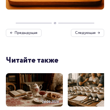
←
Предыдущая
Следующая
→
Читайте также
26.06.2026
26.