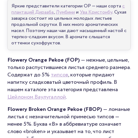
Яркие представители категории OP — наши сорта
с
плантаций Дирааба
,
Лумбини
и
Ува Кристонбу
. Сухая
заварка состоит из цельных молодых листьев
продольной скрутки. В них много ароматических
масел. Поэтому наши чаи дают насыщенный настой с
терпко-сладким вкусом. В аромате слышатся
оттенки сухофруктов.
Flowery Orange Pekoe (FOP)
— нежные, цельные,
только распустившиеся листья среднего размера.
Содержат до 5%
типсов
, которые придают
напитку сладковатый цветочный профиль. В
нашем каталоге эта категория представлена
Цейлоном Ваулугаллой
.
Flowery Broken Orange Pekoe (FBOP)
— ломаные
листья с незначительной примесью типсов —
менее 5%. Буква «B» в аббревиатуре означает
слово «broken» и указывает на то, что лист