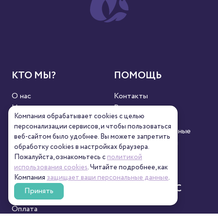
КТО МЫ?
ПОМОЩЬ
О нас
Контакты
Новости
Реквизиты
Компания обрабатывает cookies с целью
Сертификаты
Полезное
персонализации сервисов, и чтобы пользоваться
Пресса
Персональные данные
веб-сайтом было удобнее. Вы можете запретить
Кофейни
Пользовательский
обработку сookies в настройках браузера.
контент
Пожалуйста, ознакомьтесь с
политикой
использования cookies
. Читайте подробнее, как
Компания
защищает ваши персональные данные
.
СЕРВИС
СВЯЖИТЕСЬ С
Принять
НАМИ
Оплата