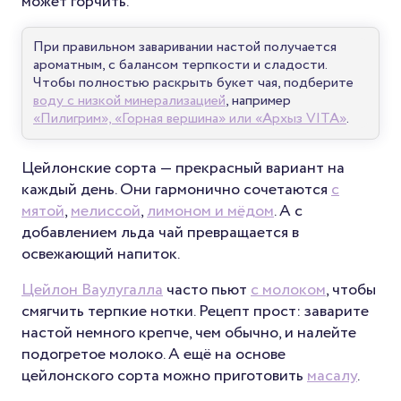
может горчить.
При правильном заваривании настой получается
ароматным, с балансом терпкости и сладости.
Чтобы полностью раскрыть букет чая, подберите
воду с низкой минерализацией
, например
«Пилигрим», «Горная вершина» или «Архыз VITA»
.
Цейлонские сорта — прекрасный вариант на
каждый день. Они гармонично сочетаются
с
мятой
,
мелиссой
,
лимоном и мёдом
. А с
добавлением льда чай превращается в
освежающий напиток.
Цейлон Ваулугалла
часто пьют
с молоком
, чтобы
смягчить терпкие нотки. Рецепт прост: заварите
настой немного крепче, чем обычно, и налейте
подогретое молоко. А ещё на основе
цейлонского сорта можно приготовить
масалу
.