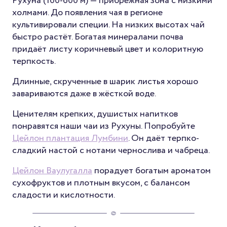
Рухуна (100-600 м) — прибрежная зона с низкими
холмами. До появления чая в регионе
культивировали специи. На низких высотах чай
быстро растёт. Богатая минералами почва
придаёт листу коричневый цвет и колоритную
терпкость.
Длинные, скрученные в шарик листья хорошо
завариваются даже в жёсткой воде.
Ценителям крепких, душистых напитков
понравятся наши чаи из Рухуны. Попробуйте
Цейлон плантация Лумбини
. Он даёт терпко-
сладкий настой с нотами чернослива и чабреца.
Цейлон Ваулугалла
порадует богатым ароматом
сухофруктов и плотным вкусом, с балансом
сладости и кислотности.