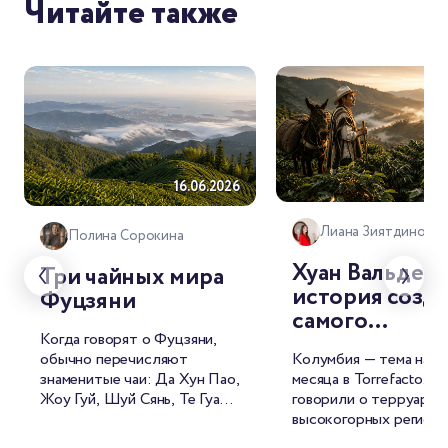
Читайте также
18.
16.06.2026
Лиана Зиятдинова
Полина Сорокина
Хуан Вальдес:
Три чайных мира
история созд
Фуцзяни
самого
Когда говорят о Фуцзяни,
узнаваемого
обычно перечисляют
Колумбия — тема наше
бренда
знаменитые чаи: Да Хун Пао,
месяца в Torrefacto. 
колумбийског
Жоу Гуй, Шуй Сянь, Те Гуань
говорили о терруаре,
кофе и его
Инь, Бай Хао Инь Чжэнь,
высокогорных региона
прототипа —
Бай Му Дань. Каждое из
сложной фруктовой