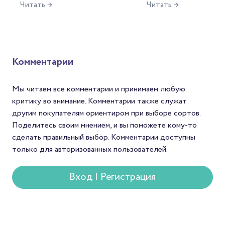
Читать →
Читать →
этих названий знакомо
реального
кислотности местной
любителям китайского чая, а
арабики. Но есть в ис
фермера Карл
многие сорта давно стали
колумбийского кофе
Санчеса
эталонами своих категорий.
любопытная фигура, б
Но чем больше
которой разговор о с
путешествуешь по самой
будет неполным. Точн
Комментарии
провинции, тем меньше
фигура в белой шляпе,
хочется воспринимать ее
пончо, с усами и верн
как единый чайный регион.
мулом рядом.
Мы читаем все комментарии и принимаем любую
критику во внимание. Комментарии также служат
другим покупателям ориентиром при выборе сортов.
Поделитесь своим мнением, и вы поможете кому-то
сделать правильный выбор. Комментарии доступны
только для авторизованных пользователей.
Вход | Регистрация