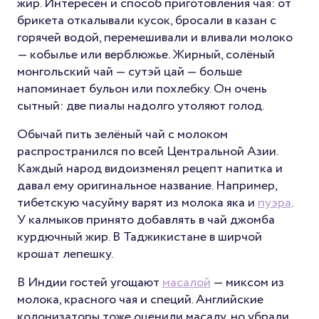
жир. Интересен и способ приготовления чая: от
брикета откалывали кусок, бросали в казан с
горячей водой, перемешивали и вливали молоко
— кобылье или верблюжье. Жирный, солёный
монгольский чай — сутэй цай — больше
напоминает бульон или похлебку. Он очень
сытный: две пиалы надолго утоляют голод.
Обычай пить зелёный чай с молоком
распространился по всей Центральной Азии.
Каждый народ видоизменял рецепт напитка и
давал ему оригинальное название. Например,
тибетскую часуйму варят из молока яка и
пуэра
.
У калмыков принято добавлять в чай джомба
курдючный жир. В Таджикистане в ширчой
крошат лепешку.
В Индии гостей угощают
масалой
— миксом из
молока, красного чая и специй. Английские
колонизаторы тоже оценили масалу, но убрали