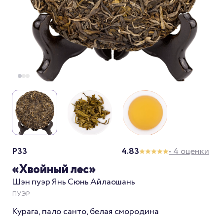
P33
4.83
• 4 оценки
«Хвойный лес»
Шэн пуэр Янь Сюнь Айлаошань
ПУЭР
Курага, пало санто, белая смородина