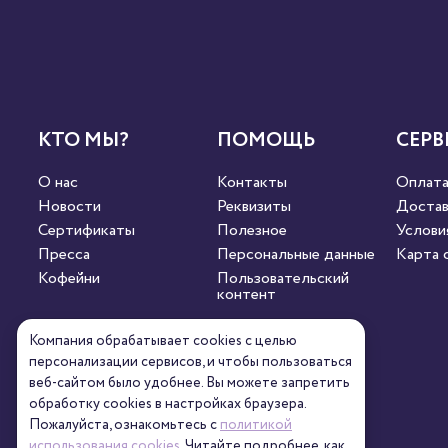
КТО МЫ?
ПОМОЩЬ
СЕРВ
О нас
Контакты
Оплат
Новости
Реквизиты
Достав
Сертификаты
Полезное
Услови
Пресса
Персональные данные
Карта 
Кофейни
Пользовательский
контент
Компания обрабатывает cookies с целью
СВЯЖИТЕСЬ С НАМИ
персонализации сервисов, и чтобы пользоваться
веб-сайтом было удобнее. Вы можете запретить
обработку сookies в настройках браузера.
8 (800) 333-63-95
orders@torrefacto.ru
Пожалуйста, ознакомьтесь с
политикой
использования cookies
. Читайте подробнее, как