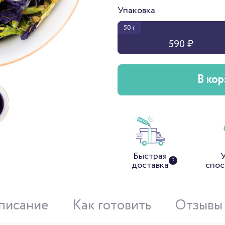
Упаковка
50 г
590 ₽
В кор
Быстрая
доставка
спос
писание
Как готовить
Отзывы