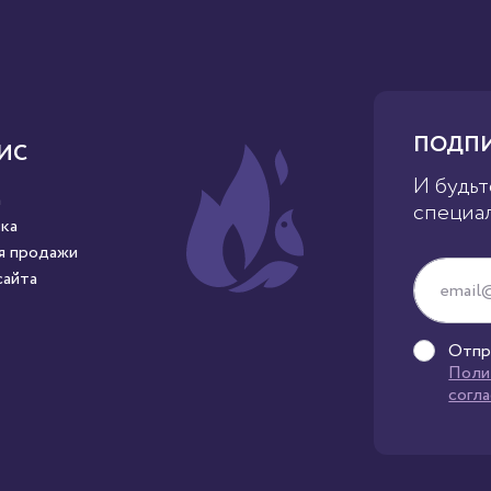
ПОДПИ
ИС
И будьт
а
специа
ка
я продажи
сайта
Отпр
Поли
согл