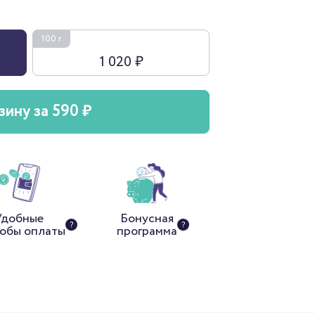
100 г
1 020 ₽
зину за 590 ₽
Удобные
Бонусная
обы оплаты
программа